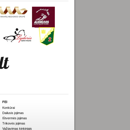
FEI
Konkūrai
Dailusis jojimas
Ištvermės jojimas
Trikovės jojimas
Važiavimas kinkiniais