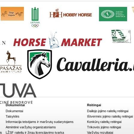
Dokumentai
Reitingai
Dokumentai
Dailiojo jojimo raitelių reitingai
Taisyklės
Ištvermės jojimo raitelių reitingai
Informacija teisėjams ir maršrutų sudarytojams
Konkūrų raitelių reitingai
Atmintinė varžybų organizatoriams
Trikovės jojimo reitingai
is
LŽSF raitelių ir žirgų licencijavimo tvarka
Varžybų rezultatai