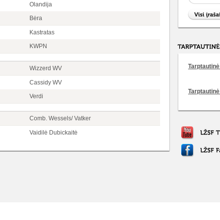
Olandija
Bėra
Kastratas
KWPN
Tarptautinė 
Wizzerd WV
Cassidy WV
Tarptautinė
Verdi
Comb. Wessels/ Vatker
Vaidilė Dubickaitė