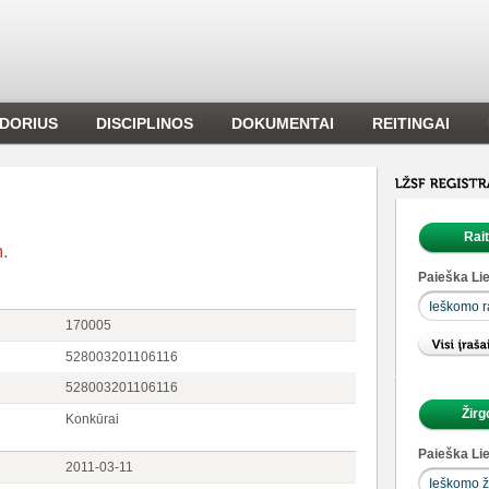
DORIUS
DISCIPLINOS
DOKUMENTAI
REITINGAI
Rai
m.
Paieška Lie
170005
528003201106116
528003201106116
Žirg
Konkūrai
Paieška Lie
2011-03-11