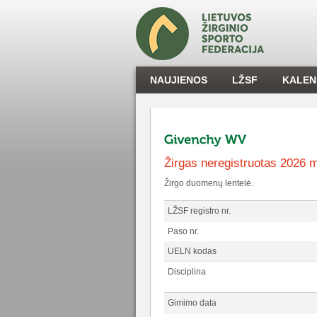
NAUJIENOS
LŽSF
KALEN
Žirgas neregistruotas 2026 
Žirgo duomenų lentelė.
LŽSF registro nr.
Paso nr.
UELN kodas
Disciplina
Gimimo data