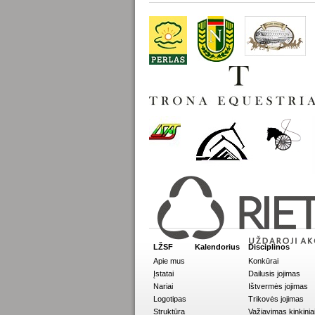
LŽSF
Kalendorius
Disciplinos
Apie mus
Konkūrai
Įstatai
Dailusis jojimas
Nariai
Ištvermės jojimas
Logotipas
Trikovės jojimas
Struktūra
Važiavimas kinkinia