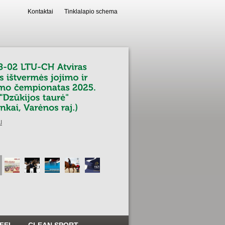
Kontaktai
Tinklalapio schema
arket.lt