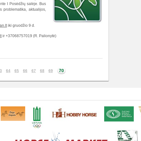
nte I Posėdžių salėje. Bus
 problematika, aktualijos,
n.lt
iki gruodžio 9 d.
t
ir +37068757019 (R. Palionytė)
70
3
64
65
66
67
68
69