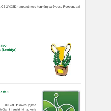
ja CSI2*/CSI1* tarptautinėse konkūrų varžybose Roosendaal
13:00 val. trikovės jojimo
iečiami į susirinkimą, kuris