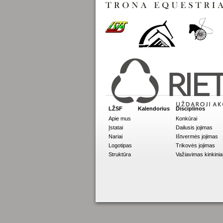
LŽSF
Kalendorius
Disciplinos
Apie mus
Konkūrai
Įstatai
Dailusis jojimas
Nariai
Ištvermės jojimas
Logotipas
Trikovės jojimas
Struktūra
Važiavimas kinkinia