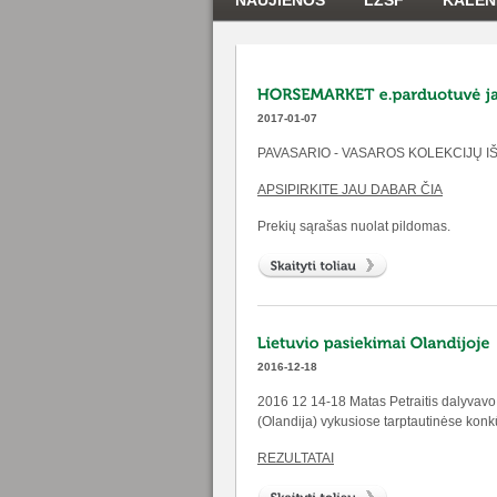
NAUJIENOS
LŽSF
KALEN
2017-01-07
PAVASARIO - VASAROS KOLEKCIJŲ I
APSIPIRKITE JAU DABAR ČIA
Prekių sąrašas nuolat pildomas.
2016-12-18
2016 12 14-18 Matas Petraitis dalyvav
(Olandija) vykusiose tarptautinėse kon
REZULTATAI