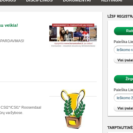
DORIUS
DISCIPLINOS
DOKUMENTAI
REITINGAI
Rai
ŠPARDAVIMAS!
Paieška Lie
Žirg
Paieška Lie
o CSI2*/CSI1* Roosendaal
kūrų varžybose.