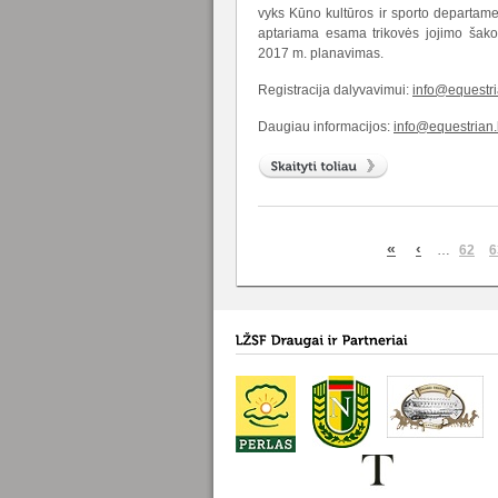
vyks Kūno kultūros ir sporto departame
aptariama esama trikovės jojimo šakos
2017 m. planavimas.
Registracija dalyvavimui:
info@equestria
Daugiau informacijos:
info@equestrian.l
«
‹
…
62
6