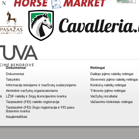
Dokumentai
Reitingai
Dokumentai
Dailiojo jojimo raitelių reitingai
Taisyklės
Ištvermės jojimo raitelių reitingai
Informacija teisėjams ir maršrutų sudarytojams
Konkūrų raitelių reitingai
Atmintinė varžybų organizatoriams
Trikovės jojimo reitingai
is
LŽSF raitelių ir žirgų licencijavimo tvarka
Varžybų rezultatai
Tarptautinė (FEI) raitelio registracija
Važiavimo kinkiniais reitingai
Tarptautinė (FEI) žirgo registracija ir FEI paso
išdavimo tvarka
Naujienlaiškiai