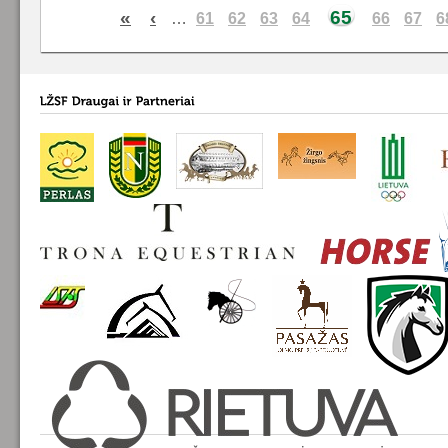
«
‹
65
…
61
62
63
64
66
67
6