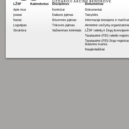
LŽSF
Kalendorius
Disciplinos
Dokumentai
Apie mus
Konkūrai
Dokumentai
Įstatai
Dailusis jojimas
Taisyklės
Nariai
Ištvermės jojimas
Informacija teisėjams ir maršru
Logotipas
Trikovės jojimas
Atmintinė varžybų organizatori
Struktūra
Važiavimas kinkiniais
LŽSF raitelių ir žirgų licencijav
Tarptautinė (FEI) raitelio registr
Tarptautinė (FEI) žirgo registrac
išdavimo tvarka
Naujienlaiškiai